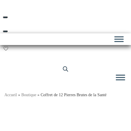
Livraison offerte dès 69€ d’achat*
Skip
to
content
Accueil
»
Boutique
»
Coffret de 12 Pierres Brutes de la Santé