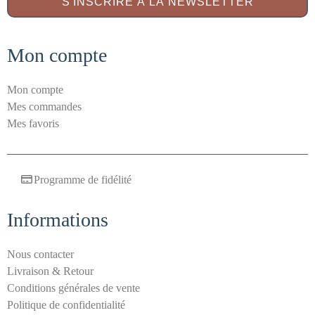
S'INSCRIRE À LA NEWSLETTER
n
t
i
Mon compte
-
s
Mon compte
p
Mes commandes
a
Mes favoris
m
S
é
Programme de fidélité
c
u
r
Informations
i
t
Nous contacter
é
Livraison & Retour
E
Conditions générales de vente
-
Politique de confidentialité