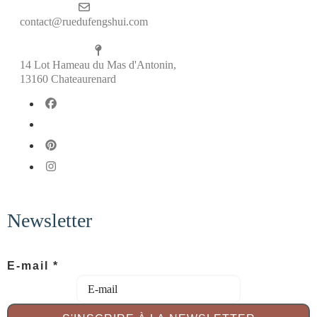
contact@ruedufengshui.com
14 Lot Hameau du Mas d'Antonin,
13160 Chateaurenard
fab fa-facebook
fab fa-x-twitter
fab fa-pinterest
fab fa-instagram
Newsletter
E-mail
*
a