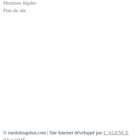
m
Mentions légales
a
Plan du site
i
l
© ruedufengshui.com | Site Internet développé par
L’AGENCE