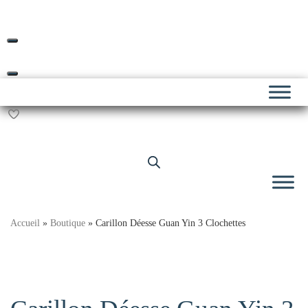
Livraison offerte dès 69€ d’achat*
Skip
to
content
Accueil
»
Boutique
»
Carillon Déesse Guan Yin 3 Clochettes