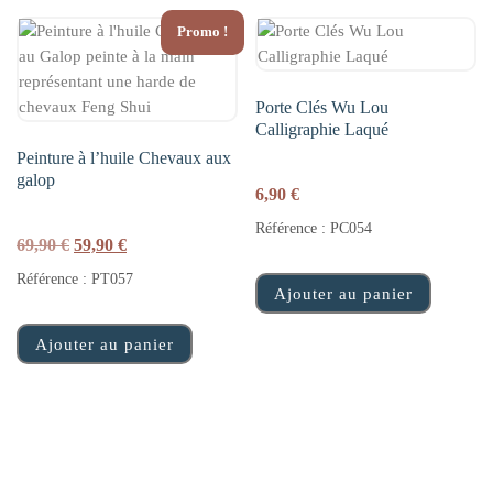
Promo !
Porte Clés Wu Lou
Calligraphie Laqué
Peinture à l’huile Chevaux aux
galop
6,90
€
Référence : PC054
Le prix initial était : 69,90 €.
Le prix actuel est : 59,90 €.
69,90
€
59,90
€
Référence : PT057
Ajouter au panier
Ajouter au panier