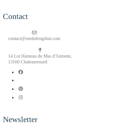
Contact
contact@ruedufengshui.com
14 Lot Hameau du Mas d'Antonin,
13160 Chateaurenard
fab fa-facebook
fab fa-x-twitter
fab fa-pinterest
fab fa-instagram
Newsletter