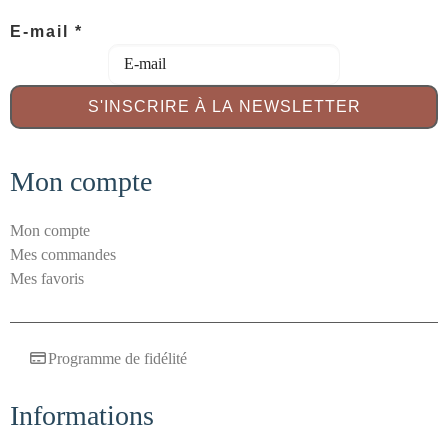
a
E-mail
*
n
t
i
S'INSCRIRE À LA NEWSLETTER
-
s
Mon compte
p
a
m
Mon compte
S
Mes commandes
é
Mes favoris
c
u
r
Programme de fidélité
i
t
Informations
é
E