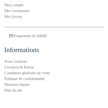
l
Mon compte
S
Mes commandes
é
Mes favoris
c
u
r
Programme de fidélité
i
t
é
Informations
a
n
Nous contacter
t
Livraison & Retour
i
Conditions générales de vente
-
Politique de confidentialité
s
Mentions légales
p
Plan du site
a
m