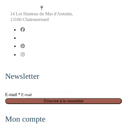
14 Lot Hameau du Mas d'Antonin,
13160 Chateaurenard
fab
fa-
fab
facebook
fa-
fab
x-
fa-
fab
twitter
pinterest
fa-
instagram
Newsletter
E
E-mail
*
-
S'inscrire à la newsletter
m
a
Mon compte
i