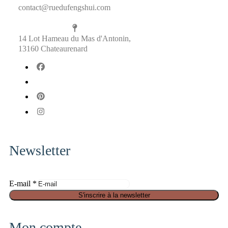
contact@ruedufengshui.com
14 Lot Hameau du Mas d'Antonin,
13160 Chateaurenard
fab
fa-
fab
facebook
fa-
fab
x-
fa-
fab
twitter
pinterest
fa-
instagram
Newsletter
E
E-mail
*
-
S'inscrire à la newsletter
m
a
Mon compte