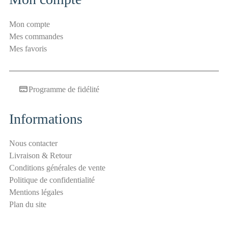
i
l
Mon compte
S
Mes commandes
é
Mes favoris
c
u
r
Programme de fidélité
i
t
é
Informations
a
n
Nous contacter
t
Livraison & Retour
i
Conditions générales de vente
-
Politique de confidentialité
s
Mentions légales
p
Plan du site
a
m