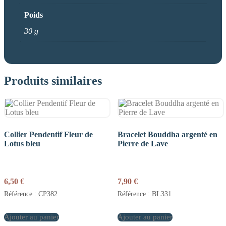
Poids
30 g
Produits similaires
Collier Pendentif Fleur de
Bracelet Bouddha argenté en
Lotus bleu
Pierre de Lave
6,50
€
7,90
€
Référence : CP382
Référence : BL331
Ajouter au panier
Ajouter au panier