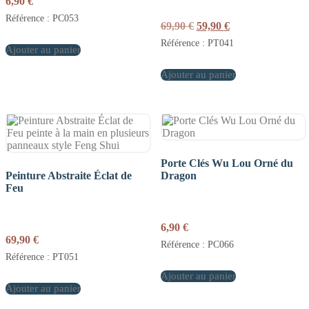
6,90
€
Référence : PC053
Le
Le
69,90
€
59,90
€
prix
prix
Référence : PT041
Ajouter au panier
initial
actuel
était :
est :
Ajouter au panier
69,90 €.
59,90 €.
Porte Clés Wu Lou Orné du
Peinture Abstraite Éclat de
Dragon
Feu
6,90
€
69,90
€
Référence : PC066
Référence : PT051
Ajouter au panier
Ajouter au panier