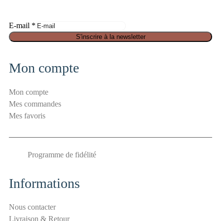
S
E-mail
*
é
S'inscrire à la newsletter
c
u
Mon compte
r
i
Mon compte
t
Mes commandes
é
Mes favoris
E
-
m
Programme de fidélité
a
i
l
Informations
a
n
Nous contacter
t
Livraison & Retour