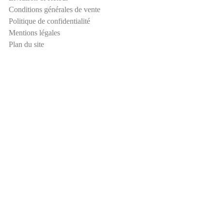
i
Conditions générales de vente
-
Politique de confidentialité
s
Mentions légales
p
Plan du site
a
m