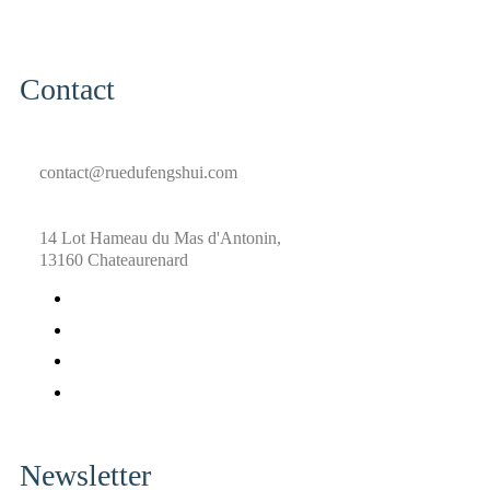
Contact
contact@ruedufengshui.com
14 Lot Hameau du Mas d'Antonin,
13160 Chateaurenard
fab
fa-
fab
facebook
fa-
fab
x-
fa-
fab
twitter
pinterest
fa-
instagram
Newsletter