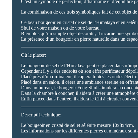
C’est un symbole de perfection, d’harmonie et d’équilibre par
La combinaison de ces trois symboliques fait de cet objet de 
Ce beau bougeoir en cristal de sel de l’Himalaya et en séléni
Shui de votre maison ou de votre bureau.
Bien plus qu’un simple objet décoratif, il incarne une symboli
La présence d’un bougeoir en pierre naturelle dans un espace
Où le placer:
Le bougeoir de sel de l’Himalaya peut se placer dans n’impor
Cependant il y a des endroits où son effet purificateur dépoll
Placé près d’un ordinateur, il captera toutes les ondes électr
Placé dans un salon, il céera une ambiance sereine en offra
Dans un bureau, le bougeoir Feng Shui stimulera la concentra
Dans la chambre à coucher, il aidera à créer une atmophère de
Enfin placée dans l’entrée, il aidera le Chi à circuler conven
Descriptif technique:
Le bougeoir en cristal de sel et sélénite mesure 10x8x4cm.
Les informations sur les différentes pierres et minéraux sont 