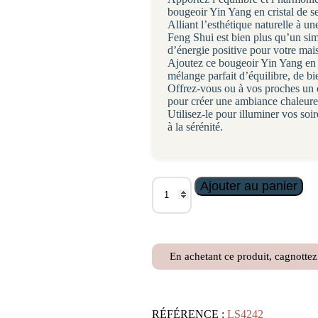
bougeoir Yin Yang en cristal de se
Alliant l’esthétique naturelle à u
Feng Shui est bien plus qu’un simp
d’énergie positive pour votre mai
Ajoutez ce bougeoir Yin Yang en cr
mélange parfait d’équilibre, de bi
Offrez-vous ou à vos proches un o
pour créer une ambiance chaleure
Utilisez-le pour illuminer vos so
à la sérénité.
quantité
Ajouter au panier
de
Bougeoir
Yin
Yang,
Cristal
En achetant ce produit, cagnotte
de
Sel
et
Sélénite
RÉFÉRENCE :
LS4242