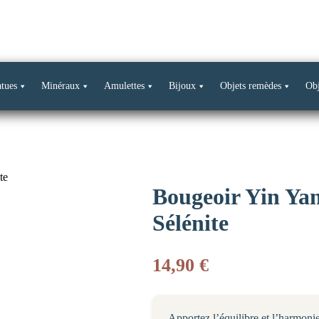
Livraison offerte dès 69€ d’achat*
atues
Minéraux
Amulettes
Bijoux
Objets remèdes
Obj
te
Bougeoir Yin Yang
Sélénite
14,90
€
Apportez l’équilibre et l’harmoni