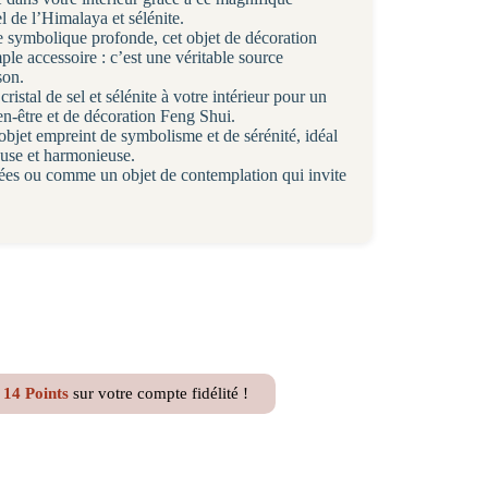
l de l’Himalaya et sélénite.
ne symbolique profonde, cet objet de décoration
le accessoire : c’est une véritable source
son.
istal de sel et sélénite à votre intérieur pour un
en-être et de décoration Feng Shui.
bjet empreint de symbolisme et de sérénité, idéal
use et harmonieuse.
irées ou comme un objet de contemplation qui invite
z
14
Points
sur votre compte fidélité !