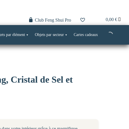
0,00
€
Club Feng Shui Pro
ets par élément
Objets par secteur
Cartes cadeaux
, Cristal de Sel et
e dans votre intérieur grâce à ce magnifique