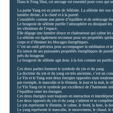
Dans le Feng Shui, cet ancrage est essentiel pour ceux qui se 
La partie Yang est en pierre de Sélénite. La sélénite tire son
lumière divine, à la clarté et à la pureté.
Considérée comme une pierre d’équilibre et de nettoyage énergé
Le bougeoir de sélénite purifie l’atmosphère en dissipant le
les vibrations de l’espace.
Elle dégage une lumière douce et chaleureuse qui calme les esp
La sélénite est également reconnue pour ses propriétés spirituel
corps et d’éliminer les blocages énergétiques.
C’est un outil précieux pour accompagner la méditation et les p
En raison de ses puissantes propriétés énergétiques de pureté 
près du bougeoir.
Le bougeoir de sélénite agit donc à la fois comme un purifica
Ces deux parties forment le symbole du yin et du yang.
La doctrine du yin et du yang est très ancienne, c’est un con
Le Yin et le Yang sont deux énergies opposées mais totaleme
par exemple, le masculin et le féminin, le jour et la nuit, le
Le Yin Yang est le symbole par excellence de l’harmonie univ
l’équilibre entre les énergies.
Ces deux énergies sont toujours en interaction et interdépenda
Les deux opposés du yin et du yang s’attirent et se complète
Le yin représente le féminin, le calme, le froid, la lune, la do
Le yang représente le masculin, le mouvement, le chaud, le sol