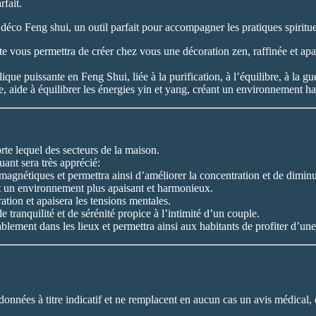
fait.
déco Feng shui, un outil parfait pour accompagner les pratiques spirituel
te vous permettra de créer chez vous une décoration zen, raffinée et apa
que puissante en Feng Shui, liée à la purification, à l’équilibre, à la g
, aide à équilibrer les énergies yin et yang, créant un environnement ha
te lequel des secteurs de la maison.
uant sera très apprécié:
omagnétiques et permettra ainsi d’améliorer la concentration et de diminu
nt un environnement plus apaisant et harmonieux.
tion et apaisera les tensions mentales.
 tranquilité et de sérénité propice à l’intimité d’un couple.
ablement dans les lieux et permettra ainsi aux habitants de profiter d’un
données à titre indicatif et ne remplacent en aucun cas un avis médical, 