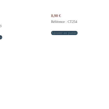
8,90
€
Référence : CT254
3
Ajouter au panier
er