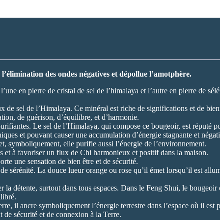
e l’élimination des ondes négatives et dépollue l’amotphère.
ne en pierre de cristal de sel de l’himalaya et l’autre en pierre de sélé
taux de sel de l’Himalaya. Ce minéral est riche de significations et de bie
tion, de guérison, d’équilibre, et d’harmonie.
urifiantes. Le sel de l’Himalaya, qui compose ce bougeoir, est réputé pou
roniques et pouvant causer une accumulation d’énergie stagnante et négati
 et, symboliquement, elle purifie aussi l’énergie de l’environnement.
s et à favoriser un flux de Chi harmonieux et positif dans la maison.
rte une sensation de bien être et de sécurité.
 de sérénité. La douce lueur orange ou rose qu’il émet lorsqu’il est all
r la détente, surtout dans tous espaces. Dans le Feng Shui, le bougeoir en 
libré.
rre, il ancre symboliquement l’énergie terrestre dans l’espace où il est p
 de sécurité et de connexion à la Terre.