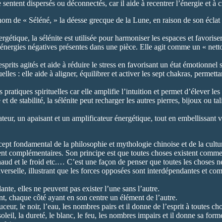
sentent dispersés ou déconnectés, car il aide à recentrer l’énergie et à 
 nom de « Séléné, » la déesse grecque de la Lune, en raison de son éclat 
tique, la sélénite est utilisée pour harmoniser les espaces et favoriser 
s énergies négatives présentes dans une pièce. Elle agit comme un « nett
rits agités et aide à réduire le stress en favorisant un état émotionnel s
les : elle aide à aligner, équilibrer et activer les sept chakras, permetta
ratiques spirituelles car elle amplifie l’intuition et permet d’élever les
et de stabilité, la sélénite peut recharger les autres pierres, bijoux ou 
teur, un apaisant et un amplificateur énergétique, tout en embellissant 
cept fondamental de la philosophie et mythologie chinoise et de la cultu
nt complémentaires. Son principe est que toutes choses existent comme 
 chaud et le froid etc.… C’est une façon de penser que toutes les choses n
erselle, illustrant que les forces opposées sont interdépendantes et com
nte, elles ne peuvent pas exister l’une sans l’autre.
nt, chaque côté ayant en son centre un élément de l’autre.
uceur, le noir, l’eau, les nombres pairs et il donne de l’esprit à toutes ch
eil, la dureté, le blanc, le feu, les nombres impairs et il donne sa form