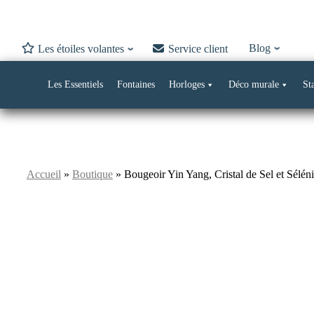
Blog
Les étoiles volantes
Service client
Les Essentiels
Fontaines
Horloges
Déco murale
St
Skip
Accueil
»
Boutique
»
Bougeoir Yin Yang, Cristal de Sel et Séléni
to
content