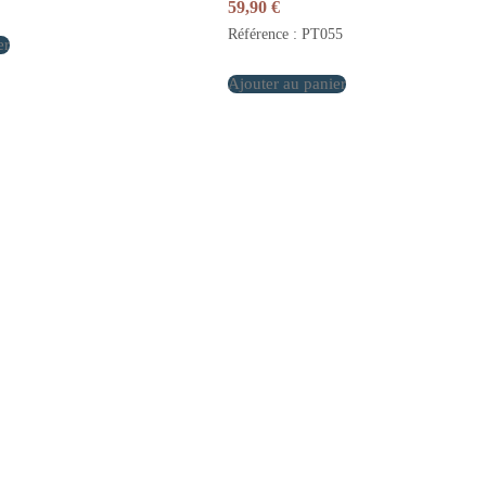
59,90
€
Référence : PT055
er
Ajouter au panier