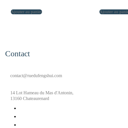
Ajouter au panier
Ajouter au pani
Contact
contact@ruedufengshui.com
14 Lot Hameau du Mas d'Antonin,
13160 Chateaurenard
fab
fa-
fab
facebook
fa-
fab