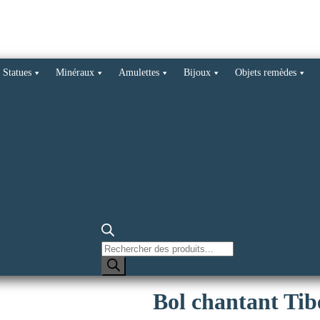
Statues
Minéraux
Amulettes
Bijoux
Objets remèdes
Recherche
de
produits
Bol chantant Tib