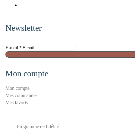
x-
fa-
fab
twitter
pinterest
fa-
instagram
Newsletter
E
E-mail
*
-
m
a
Mon compte
i
l
Mon compte
a
Mes commandes
n
Mes favoris
t
i
-
Programme de fidélité
s
p