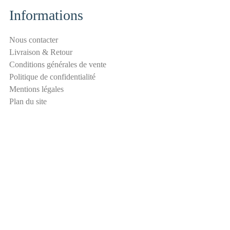
a
Informations
m
S
Nous contacter
é
Livraison & Retour
c
Conditions générales de vente
u
Politique de confidentialité
r
Mentions légales
i
Plan du site
t
é