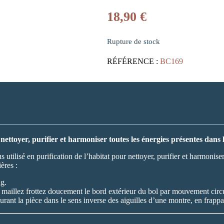
18,90
€
Rupture de stock
RÉFÉRENCE :
BC169
ettoyer, purifier et harmoniser toutes les énergies présentes dans l
us utilisé en purification de l’habitat pour nettoyer, purifier et harmonise
ères :
ng.
e maillez frottez doucement le bord extérieur du bol par mouvement circ
rant la pièce dans le sens inverse des aiguilles d’une montre, en frappant