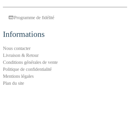
i
l
Programme de fidélité
a
n
Informations
t
i
-
Nous contacter
s
Livraison & Retour
p
Conditions générales de vente
a
Politique de confidentialité
m
Mentions légales
Plan du site