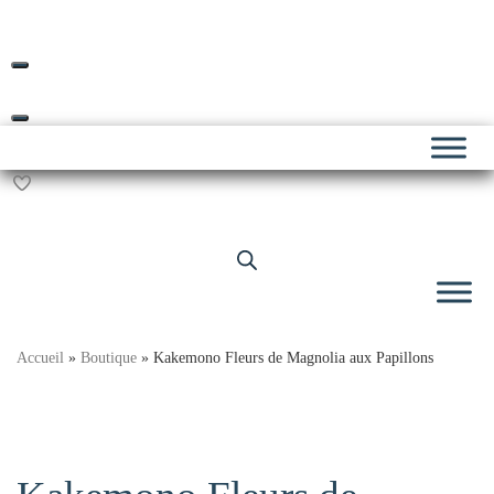
Livraison offerte dès 69€ d’achat*
Skip
to
content
Accueil
»
Boutique
»
Kakemono Fleurs de Magnolia aux Papillons