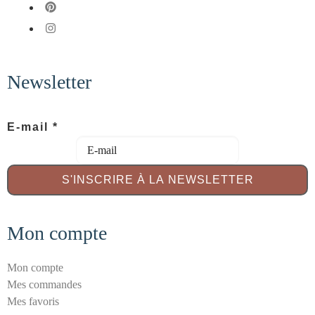
fab fa-pinterest
fab fa-instagram
Newsletter
S
E-mail
*
é
c
u
S'INSCRIRE À LA NEWSLETTER
r
i
Mon compte
t
é
E
Mon compte
-
Mes commandes
m
Mes favoris
a