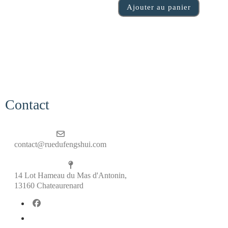
Ajouter au panier
Contact
contact@ruedufengshui.com
14 Lot Hameau du Mas d'Antonin,
13160 Chateaurenard
fab fa-facebook
fab fa-x-twitter