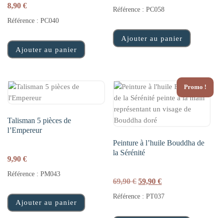
8,90
€
Référence : PC058
Référence : PC040
Ajouter au panier
Ajouter au panier
Promo !
Talisman 5 pièces de
l’Empereur
Peinture à l’huile Bouddha de
la Sérénité
9,90
€
Référence : PM043
Le prix initial était : 69,
Le prix actuel est
69,90
€
59,90
€
Référence : PT037
Ajouter au panier